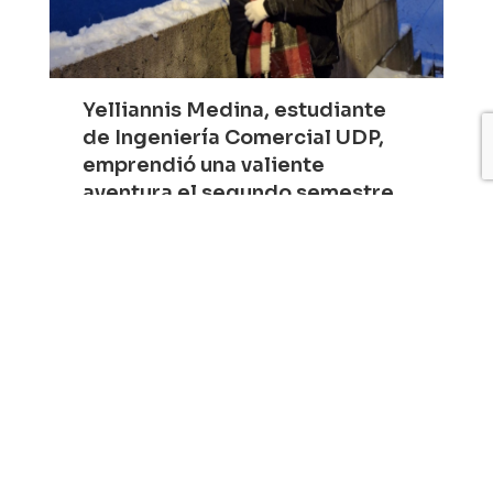
Antonia Suanez, estudiante de
Arquitectura UDP, durante el
segundo semestre de 2025 se
atrevió a internacionalizar su
carrera en la Universidad de
Alicante en España.
Atreviéndose a cruzar
fronteras para cumplir sus
sueños y avanzar
académicamente. En sus
palabras, Antonia nos relató
cómo vivió esta increíble
ciudad durante su estadía:
«Alicante, con su hermoso