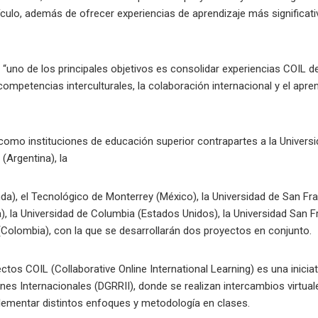
rículo, además de ofrecer experiencias de aprendizaje más significat
“uno de los principales objetivos es consolidar experiencias COIL de
ompetencias interculturales, la colaboración internacional y el apre
omo instituciones de educación superior contrapartes a la Universi
(Argentina), la
anda), el Tecnológico de Monterrey (México), la Universidad de San Fr
), la Universidad de Columbia (Estados Unidos), la Universidad San 
 (Colombia), con la que se desarrollarán dos proyectos en conjunto.
tos COIL (Collaborative Online International Learning) es una iniciat
nes Internacionales (DGRRII), donde se realizan intercambios virtua
plementar distintos enfoques y metodología en clases.