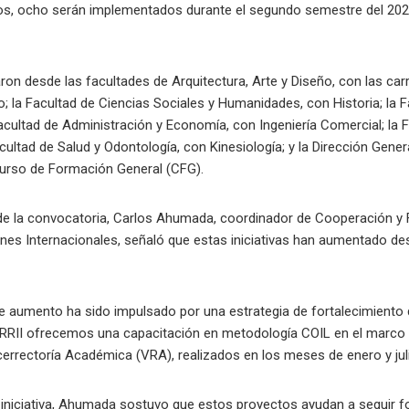
s, ocho serán implementados durante el segundo semestre del 2026 
ron desde las facultades de Arquitectura, Arte y Diseño, con las car
o; la Facultad de Ciencias Sociales y Humanidades, con Historia; la
acultad de Administración y Economía, con Ingeniería Comercial; la F
acultad de Salud y Odontología, con Kinesiología; y la Dirección Gene
Curso de Formación General (CFG).
 de la convocatoria, Carlos Ahumada, coordinador de Cooperación y 
ones Internacionales, señaló que estas iniciativas han aumentado de
e aumento ha sido impulsado por una estrategia de fortalecimiento
RRII ofrecemos una capacitación en metodología COIL en el marco d
errectoría Académica (VRA), realizados en los meses de enero y juli
a iniciativa, Ahumada sostuvo que estos proyectos ayudan a seguir fo