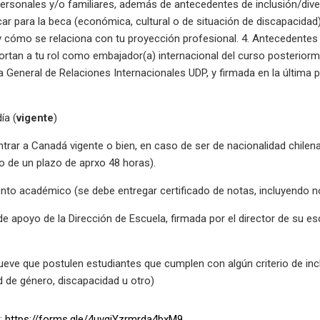
rsonales y/o familiares, además de antecedentes de inclusión/dive
icar para la beca (económica, cultural o de situación de discapacidad
 y cómo se relaciona con tu proyección profesional. 4. Antecedent
ortan a tu rol como embajador(a) internacional del curso posteriorme
ora General de Relaciones Internacionales UDP, y firmada en la última 
ía (
vigente
)
ntrar a Canadá vigente o bien, en caso de ser de nacionalidad chilen
ro de un plazo de aprxo 48 horas).
nto académico (se debe entregar certificado de notas, incluyendo 
e apoyo de la Dirección de Escuela, firmada por el director de su es
ueve que postulen estudiantes que cumplen con algún criterio de inc
 de género, discapacidad u otro)
n:
https://forms.gle/4uvqjYzrmrda4bxM9