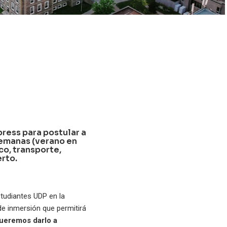
ress para postular a
semanas (verano en
co, transporte,
erto.
studiantes UDP en la
de inmersión que permitirá
ueremos darlo a