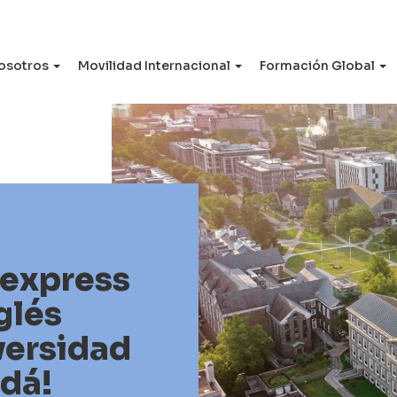
osotros
Movilidad Internacional
Formación Global
 express
glés
versidad
dá!