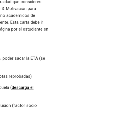
rsidad que consideres
) 3. Motivación para
es no académicos de
nte. Esta carta debe ir
página por el estudiante en
a, poder sacar la ETA (se
notas reprobadas)
cuela (
descarga el
lusión (factor socio