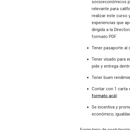
socioeconómicos pe
relevante para calif
realizar este curso
experiencias que ap
dirigida a la Direct
formato PDF.
Tener pasaporte al d
Tener visado para e
pide y entrega dent
Tener buen rendimie
Contar con 1 carta d
formato acá
)
Se incentiva y prom
económico, igualdad
Formulario de postulació