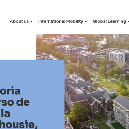
About us
International Mobility
Global Learning
oria
rso de
 la
housie,