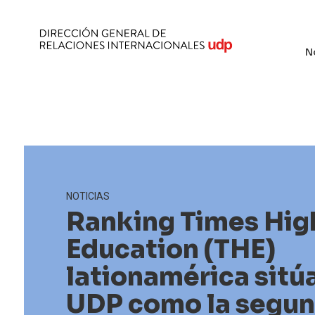
N
NOTICIAS
Ranking Times Hig
Education (THE)
lationamérica sitúa
UDP como la segun