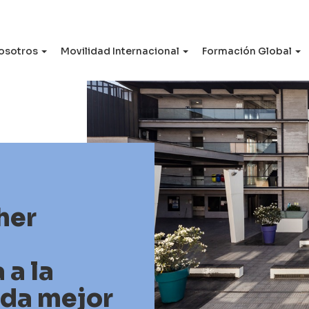
osotros
Movilidad Internacional
Formación Global
her
 a la
da mejor