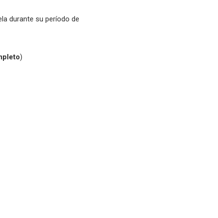
ela durante su período de
mpleto
)