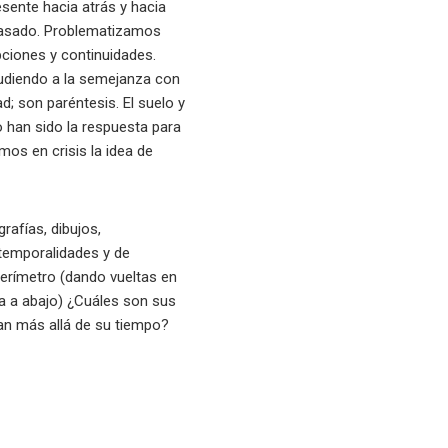
sente hacia atrás y hacia
 pasado. Problematizamos
upciones y continuidades.
ludiendo a la semejanza con
d; son paréntesis. El suelo y
o han sido la respuesta para
mos en crisis la idea de
rafías, dibujos,
 temporalidades y de
perímetro (dando vueltas en
ba a abajo) ¿Cuáles son sus
an más allá de su tiempo?