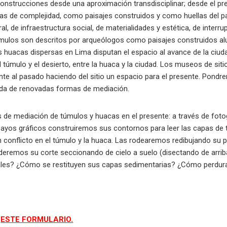
construcciones desde una aproximación transdisciplinar; desde el pre
pas de complejidad, como paisajes construidos y como huellas del
l, de infraestructura social, de materialidades y estética, de interr
túmulos son descritos por arqueólogos como paisajes construidos a
las huacas dispersas en Lima disputan el espacio al avance de la ciuda
 túmulo y el desierto, entre la huaca y la ciudad. Los museos de siti
sente al pasado haciendo del sitio un espacio para el presente. Pondre
eda de renovadas formas de mediación.
mas de mediación de túmulos y huacas en el presente: a través de fotog
sayos gráficos construiremos sus contornos para leer las capas de
n conflicto en el túmulo y la huaca. Las rodearemos redibujando su 
nderemos su corte seccionando de cielo a suelo (disectando de arri
rales? ¿Cómo se restituyen sus capas sedimentarias? ¿Cómo perdur
e
ESTE FORMULARIO.