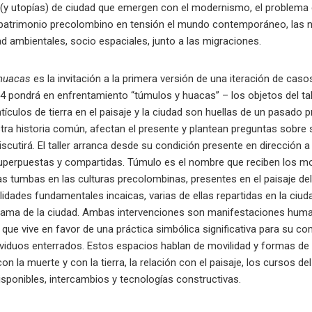
s (y utopías) de ciudad que emergen con el modernismo, el problema
el patrimonio precolombino en tensión el mundo contemporáneo, las
dad ambientales, socio espaciales, junto a las migraciones.
 huacas
es la invitación a la primera versión de una iteración de caso
24 pondrá en enfrentamiento “túmulos y huacas” – los objetos del tall
ículos de tierra en el paisaje y la ciudad son huellas de un pasado
tra historia común, afectan el presente y plantean preguntas sobre 
 discutirá. El taller arranca desde su condición presente en dirección 
uperpuestas y compartidas. Túmulo es el nombre que reciben los mon
as tumbas en las culturas precolombinas, presentes en el paisaje d
idades fundamentales incaicas, varias de ellas repartidas en la ciu
trama de la ciudad. Ambas intervenciones son manifestaciones huma
 que vive en favor de una práctica simbólica significativa para su 
ividuos enterrados. Estos espacios hablan de movilidad y formas de 
con la muerte y con la tierra, la relación con el paisaje, los cursos de
isponibles, intercambios y tecnologías constructivas.