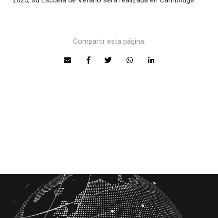
2025, su Escuela de Verano será realizada en Cambridge.
Compartir esta página: