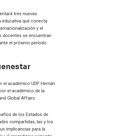
mentará tres nuevas
ía educativa que conecta
ernacionalización y el
pos docentes se encuentran
rante el próximo período
ienestar
 por el académico UDP Hernán
 por el académico de la
nd Global Affairs.
safíos de los Estados de
ades compartidas, las y los
sus implicancias para la