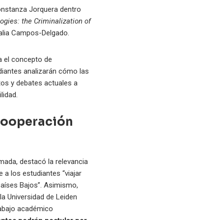
onstanza Jorquera dentro
ogies: the Criminalization of
Amalia Campos-Delgado.
a el concepto de
udiantes analizarán cómo las
ctos y debates actuales a
lidad.
 cooperación
mada, destacó la relevancia
 a los estudiantes “viajar
Países Bajos”. Asimismo,
la Universidad de Leiden
rabajo académico