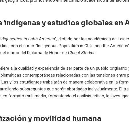
es geográficos, promoviendo el intercambio académico internacional
s indígenas y estudios globales en 
ndigeneities in Latin America
”, dictado por las académicas de Leide
rtine, con el curso “Indigenous Population in Chile and the Americas
o del marco del Diploma de Honor de
Global Studies
.
fiere a la cualidad y experiencia de ser parte de un pueblo originari
problemáticas contemporáneas relacionadas con las tensiones entre 
. Las y los estudiantes trabajarán de manera colaborativa en la for
sarrollando subpreguntas que serán abordadas individualmente. El tr
a en formato multimedia, fomentando el análisis crítico, la investig
tización y movilidad humana