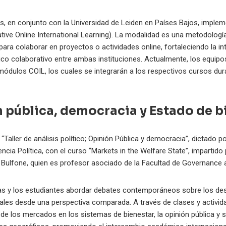
es, en conjunto con la Universidad de Leiden en Países Bajos, imple
ative Online International Learning). La modalidad es una metodolog
para colaborar en proyectos o actividades online, fortaleciendo la int
mico colaborativo entre ambas instituciones. Actualmente, los equi
 módulos COIL, los cuales se integrarán a los respectivos cursos du
n pública, democracia y Estado de b
 “Taller de análisis político; Opinión Pública y democracia”, dictado
cia Política, con el curso “Markets in the Welfare State”, impartido
 Bulfone, quien es profesor asociado de la Facultad de Governance a
las y los estudiantes abordar debates contemporáneos sobre los de
ciales desde una perspectiva comparada. A través de clases y activid
l de los mercados en los sistemas de bienestar, la opinión pública y 