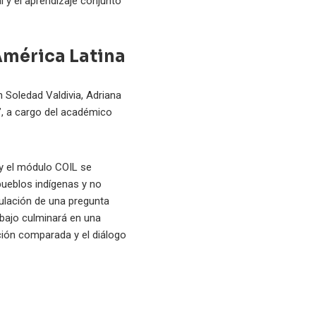
 y el aprendizaje conjunto
América Latina
n Soledad Valdivia, Adriana
”, a cargo del académico
o y el módulo COIL se
pueblos indígenas y no
mulación de una pregunta
abajo culminará en una
ación comparada y el diálogo