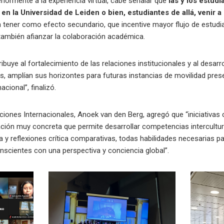
iormente a la experiencia virtual, cabe señalar que
las y los estud
en la Universidad de Leiden o bien, estudiantes de allá, venir 
tener como efecto secundario, que incentive mayor flujo de estudi
también afianzar la colaboración académica.
tribuye al fortalecimiento de las relaciones institucionales y al desa
, amplían sus horizontes para futuras instancias de movilidad prese
acional”, finalizó.
aciones Internacionales, Anoek van den Berg, agregó que “iniciativa
ción muy concreta que permite desarrollar competencias intercultur
y reflexiones crítica comparativas, todas habilidades necesarias pa
scientes con una perspectiva y conciencia global”.