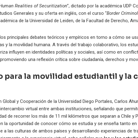
Human Realities of Securitization
”, dictado por la académica UDP C
tudios Generales y su oferta en inglés, con el curso “
Border Criminol
 académica de la Universidad de Leiden, de la Facultad de Derecho, 
os principales debates teóricos y empíricos en torno a cómo se us
ras y la movilidad humana. A través del trabajo colaborativo, los est
eriza influyen en identidades políticas y sociales, así como en confli
l, promoviendo una reflexión crítica sobre ciudadanía, derechos y movi
 para la movilidad estudiantil y la
 Global y Cooperación de la Universidad Diego Portales, Carlos Ahu
ntercambio virtual entre ambas instituciones, señalando que permite
d de recorrer los más de 11 mil kilómetros que separan a Chile y 
n la oportunidad de conocer cómo se estudia y se enseña tanto en 
 a las culturas de ambos países y desarrollando experiencias de t