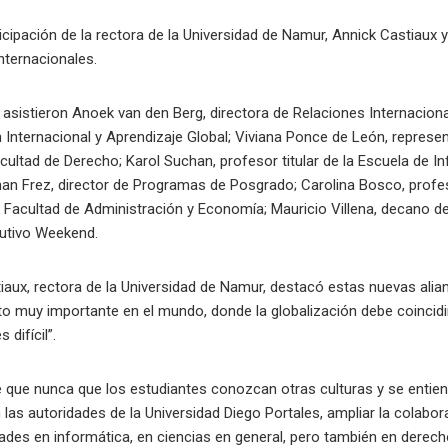
icipación de la rectora de la Universidad de Namur, Annick Castiaux
Internacionales.
, asistieron Anoek van den Berg, directora de Relaciones Internacio
Internacional y Aprendizaje Global; Viviana Ponce de León, represe
acultad de Derecho; Karol Suchan, profesor titular de la Escuela de I
n Frez, director de Programas de Posgrado; Carolina Bosco, profeso
a Facultad de Administración y Economía; Mauricio Villena, decano de
cutivo Weekend.
tiaux, rectora de la Universidad de Namur, destacó estas nuevas ali
muy importante en el mundo, donde la globalización debe coincidir
difícil”.
 que nunca que los estudiantes conozcan otras culturas y se entiend
 las autoridades de la Universidad Diego Portales, ampliar la colab
des en informática, en ciencias en general, pero también en derecho