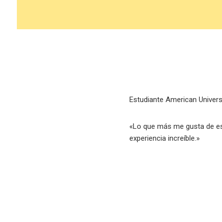
Estudiante American Univers
«Lo que más me gusta de est
experiencia increíble.»
Reproductor
de
vídeo